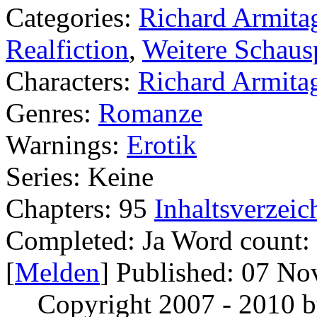
Categories:
Richard Armita
Realfiction
,
Weitere Schausp
Characters:
Richard Armita
Genres:
Romanze
Warnings:
Erotik
Series:
Keine
Chapters:
95
Inhaltsverzeic
Completed:
Ja
Word count:
[
Melden
] Published:
07 No
Copyright 2007 - 2010 b